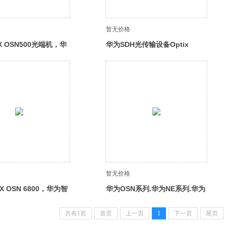
暂无价格
X OSN500光端机，华
华为SDH光传输设备Optix
光传输设备
OSN3500华为智能光传输光端
机,
暂无价格
iX OSN 6800，华为智
华为OSN系列.华为NE系列.华为
平台，传输子架插箱，
PTN系列，波分传输设备
共有1页
首页
上一页
1
下一页
尾页