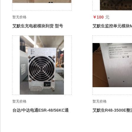
￥100
元
暂无价格
艾默生充电桩模块到货 型号
艾默生监控单元模块M8
(MODEL)：ER45033/T
控通信电源屏幕
暂无价格
暂无价格
台达/中达电通ESR-48/56KC通
艾默生R48-3500E
信电源整流模块DPR-48/50G整
48v3500W
流器