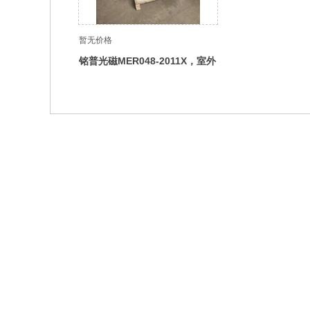
暂无价格
铭普光磁MER048-2011X，室外
高频开关电源柜，48V200A